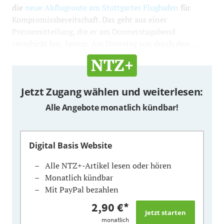
die
neue Abflugroute am Stuttgarter Flughafen
für
Kompromissbereitschaft. Das geht aus einer
Pressemitteilung, die er am Donnerstagabend
verschickt hat, hervor. Am Dienstag war durch den ...
Jetzt Zugang wählen und weiterlesen:
Alle Angebote monatlich kündbar!
Digital Basis Website
Alle NTZ+-Artikel lesen oder hören
Monatlich kündbar
Mit PayPal bezahlen
2,90 €
*
monatlich