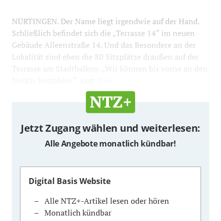
NÜRTINGEN. Der Name liegt irgendwie auf der Hand.
Schließlich befindet sich die „Terrasse 14“ im neuen
Gebäude Alleenstraße 14. Und das Besondere an der
Lokalität sind eben die 80 Sitzplätze draußen auf der
Terrasse am Stadtbalkon. „Wir können bis vorne an den
Neckar bestuhlen“, sagt
Toni ...
Jetzt Zugang wählen und weiterlesen:
Alle Angebote monatlich kündbar!
Digital Basis Website
Alle NTZ+-Artikel lesen oder hören
Monatlich kündbar