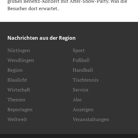
großes Benefiz-Konzert mit After-Show-Party. Was die
Besucher dort erwartet.
Nachrichten aus der Region
Nürtingen
Sport
Wendlingen
Fußball
Region
Handball
Blaulicht
Tischtennis
Wirtschaft
Service
Themen
Abo
Reportagen
Anzeigen
Weltweit
Veranstaltungen