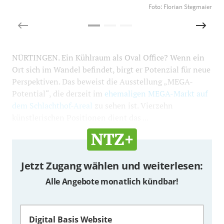
Foto: Florian Stegmaier
NÜRTINGEN. Ein Kühlraum als Oval Office? Wenn ein
Ort sich im Wandel befindet, birgt er Potenzial für neue
Perspektiven. Das beweist die Ausstellung „MEGA-
Potential“, die derzeit im
ehemaligen MEGA-Markt auf
dem Schlachthof-Areal
zu sehen ist. Vierzehn
künstlerischen Positionen dient das ...
Jetzt Zugang wählen und weiterlesen:
Alle Angebote monatlich kündbar!
Digital Basis Website