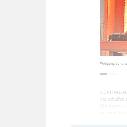
Wolfgang Schorlau
NÜRTINGEN. Mi
das schaffen 
Krimiautor w
sechsten Mal