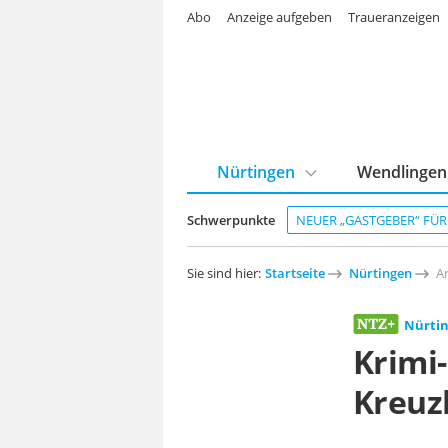
Abo
Anzeige aufgeben
Traueranzeigen
Nürtingen
Wendlingen
Schwerpunkte
NEUER „GASTGEBER“ FÜ
Sie sind hier:
Startseite
Nürtingen
Ar
Nürti
Krimi-
Kreuzk