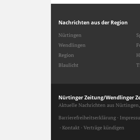
Nachrichten aus der Region
Nürtingen
S
Wendlingen
F
Region
H
Blaulicht
T
Nürtinger Zeitung/Wendlinger Z
Aktuelle Nachrichten aus Nürtingen
Barrierefreiheitserklärung
Impress
Kontakt
Verträge kündigen