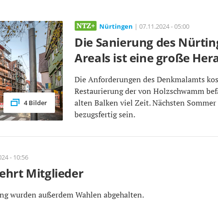
Nürtingen
| 07.11.2024 - 05:00
Die Sanierung des Nürtin
Areals ist eine große He
Die Anforderungen des Denkmalamts kos
Restaurierung der von Holzschwamm befa
alten Balken viel Zeit. Nächsten Sommer 
4 Bilder
bezugsfertig sein.
24 - 10:56
ehrt Mitglieder
ng wurden außerdem Wahlen abgehalten.