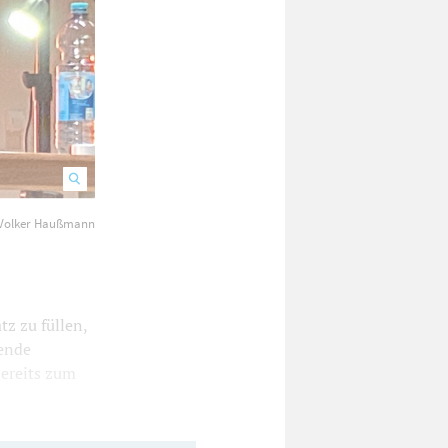
 Volker Haußmann
Werner Dannemann (links) und Wolfgang Schorlau bringen de
z zu füllen,
bende
bereits zum