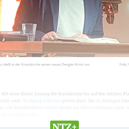
 stellt in der Kreuzkirche seinen neuen Dengler-Krimi vor.
Foto:
t einer Krimi-Lesung die Kreuzkirche bis auf den letzten Plat
nicht viele.
Wolfgang Schorlau
gehört dazu. Der in Stuttgart le
ar, wie Buchhändlerin Ursula Recke am Mittwochabend sagte, 
 der Einladung der