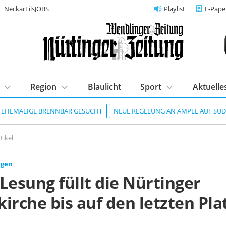
NeckarFilsJOBS
Playlist
E-Pape
Region
Blaulicht
Sport
Aktuelle
R EHEMALIGE BRENNBAR GESUCHT
NEUE REGELUNG AN AMPEL AUF SÜ
tikel
ngen
Lesung füllt die Nürtinger
irche bis auf den letzten Pla