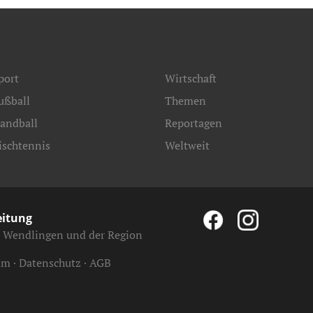
port
Wirtschaft
ußball
Themen
andball
Reportagen
ischtennis
Weltweit
eitung
, Wendlingen und der Region
um
Datenschutz
AGB