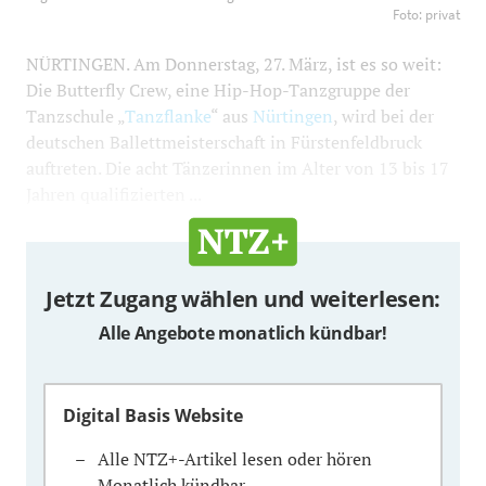
für die deutsche Ballettmeisterschaft. Foto: privat
1200
Foto: privat
800
NÜRTINGEN. Am Donnerstag, 27. März, ist es so weit:
Die Butterfly Crew, eine Hip-Hop-Tanzgruppe der
Tanzschule „
Tanzflanke
“ aus
Nürtingen
, wird bei der
deutschen Ballettmeisterschaft in Fürstenfeldbruck
auftreten. Die acht Tänzerinnen im Alter von 13 bis 17
Jahren qualifizierten ...
Jetzt Zugang wählen und weiterlesen:
Alle Angebote monatlich kündbar!
Digital Basis Website
Alle NTZ+-Artikel lesen oder hören
Monatlich kündbar