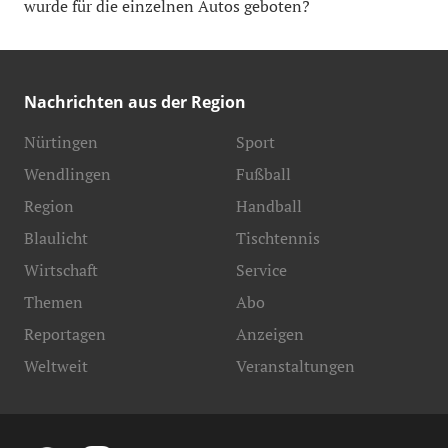
wurde für die einzelnen Autos geboten?
Nachrichten aus der Region
Nürtingen
Sport
Wendlingen
Fußball
Region
Handball
Blaulicht
Tischtennis
Wirtschaft
Service
Themen
Abo
Reportagen
Anzeigen
Weltweit
Veranstaltungen