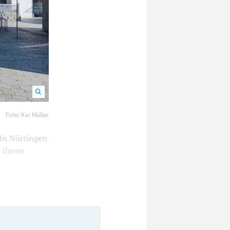
Foto: Kai Müller
 In Nürtingen
t ihnen