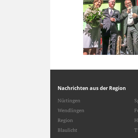
Nachrichten aus der Region
Nürtingen
S
Wendlingen
F
Region
H
Blaulicht
T