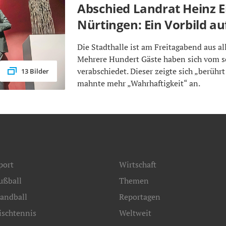
Abschied Landrat Heinz E
Nürtingen: Ein Vorbild au
Die Stadthalle ist am Freitagabend aus al
Mehrere Hundert Gäste haben sich vom 
verabschiedet. Dieser zeigte sich „berüh
13 Bilder
mahnte mehr „Wahrhaftigkeit“ an.
port
Wirtschaft
ußball
Themen
andball
Reportagen
ischtennis
Weltweit