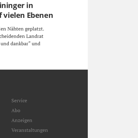
ininger in
f vielen Ebenen
len Nähten geplatzt.
scheidenden Landrat
rt und dankbar“ und
Service
Abo
Anzeigen
Veranstaltungen