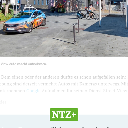
treet-View-Auto macht Aufnahmen. Foto: Kai Müller
1200
800
t-View-Auto macht Aufnahmen.
em einen oder der anderen dürfte es schon aufgefallen sein:
bung sind derzeit vermehrt Autos mit Kameras unterwegs. Mi
 Unternehmen
Google
Aufnahmen für seinen Dienst Street-View.
 des