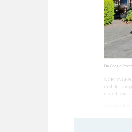
Ein Google-S
Ein Google-Stree
NÜRTINGEN. D
und der Umge
erstellt das
Ein Sprecher