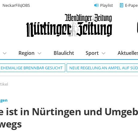
NeckarFilsJOBS
Playlist
E-Pape
Region
Blaulicht
Sport
Aktuelle
R EHEMALIGE BRENNBAR GESUCHT
NEUE REGELUNG AN AMPEL AUF SÜ
tikel
ngen
e ist in Nürtingen und Umge
wegs