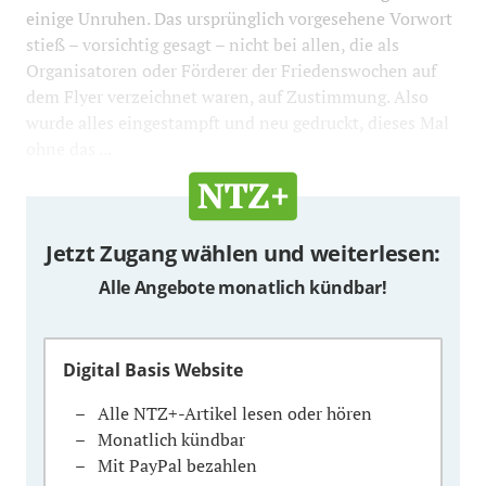
einige Unruhen. Das ursprünglich vorgesehene Vorwort
stieß – vorsichtig gesagt – nicht bei allen, die als
Organisatoren oder Förderer der Friedenswochen auf
dem Flyer verzeichnet waren, auf Zustimmung. Also
wurde alles eingestampft und neu gedruckt, dieses Mal
ohne das ...
Jetzt Zugang wählen und weiterlesen:
Alle Angebote monatlich kündbar!
Digital Basis Website
Alle NTZ+-Artikel lesen oder hören
Monatlich kündbar
Mit PayPal bezahlen