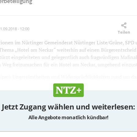
erbeteiligung
1.09.2018 - 12:00
Teilen
ktionen im Nürtinger Gemeinderat Nürtinger Liste/Grüne, SPD
Thema „Hotel am Neckar“ weiterhin auf einen Bürgerentscheid
stürzt eingeleiteten und gelegentlich auch fragwürdigen Maßn
n Weg freizumachen für ein Hotel am Neckar, umgehend einzust
m). Ungereimtheiten und Widersprüchlichkeiten rund um das 
Jetzt Zugang wählen und weiterlesen:
Alle Angebote monatlich kündbar!