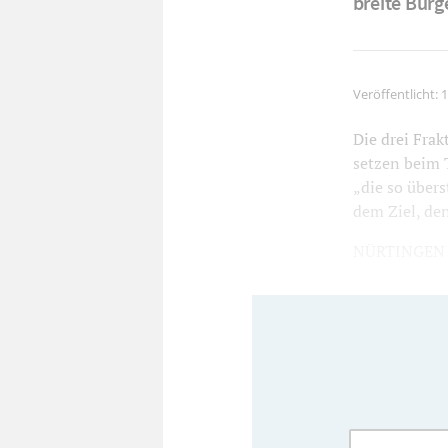
breite Bürg
Veröffentlicht:
1
Die drei Fra
setzen beim 
„die so über
dem Ziel, de
NÜRTINGEN (p