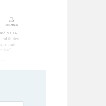
Drucken
 und NT 14
 und fordern,
ahmen mit
ellen“.
...