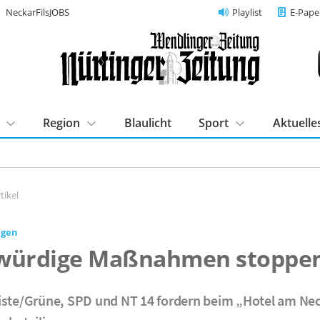
NeckarFilsJOBS
Playlist
E-Pape
Region
Blaulicht
Sport
Aktuelle
tikel
ngen
würdige Maßnahmen stoppe
iste/Grüne, SPD und NT 14 fordern beim „Hotel am Ne