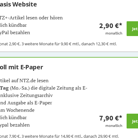
Basis Website
TZ+-Artikel lesen oder hören
2,90 €
*
ich kündbar
yPal bezahlen
monatlich
Monat
2,90 €
, 3 weitere Monate für
9,90 €
mtl., danach
12,30 €
mtl.
Voll mit E-Paper
rtikel auf NTZ.de lesen
 Tag
(Mo.-Sa.) die digitale Zeitung als E-
inklusive Zeitungsarchiv
nd Ausgabe als E-Paper
 am Wochenende
7,90 €
*
ich kündbar
ypal bezahlen
monatlich
Monat
7,90 €
, 3 weitere Monate für
14,90 €
mtl., danach
29,90 €
mtl.