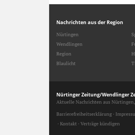
Nachrichten aus der Region
Nürtingen
S
Wendlingen
F
Region
H
Blaulicht
T
Nürtinger Zeitung/Wendlinger Z
Aktuelle Nachrichten aus Nürtingen
Barrierefreiheitserklärung
Impress
Kontakt
Verträge kündigen