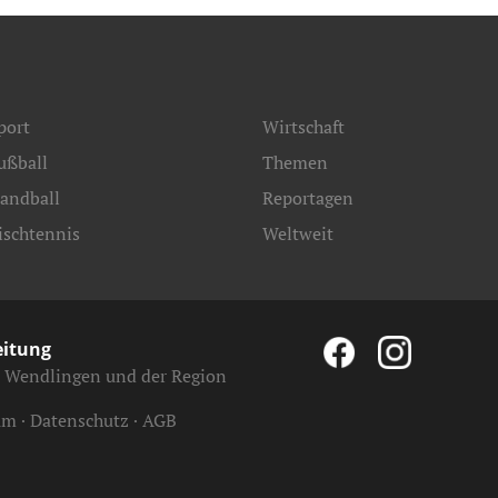
port
Wirtschaft
ußball
Themen
andball
Reportagen
ischtennis
Weltweit
eitung
, Wendlingen und der Region
um
Datenschutz
AGB