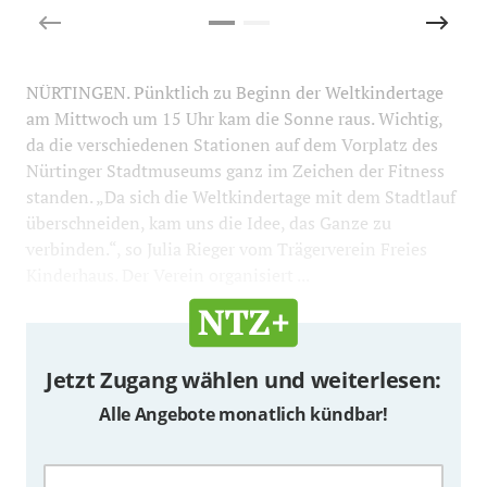
NÜRTINGEN. Pünktlich zu Beginn der Weltkindertage
am Mittwoch um 15 Uhr kam die Sonne raus. Wichtig,
da die verschiedenen Stationen auf dem Vorplatz des
Nürtinger Stadtmuseums ganz im Zeichen der Fitness
standen. „Da sich die Weltkindertage mit dem Stadtlauf
überschneiden, kam uns die Idee, das Ganze zu
verbinden.“, so Julia Rieger vom Trägerverein Freies
Kinderhaus. Der Verein organisiert ...
Jetzt Zugang wählen und weiterlesen:
Alle Angebote monatlich kündbar!