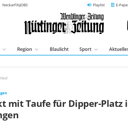
NeckarFilsJOBS
Playlist
E-Pape
Region
Blaulicht
Sport
Aktuelle
tikel
ngen
t mit Taufe für Dipper-Platz 
ngen