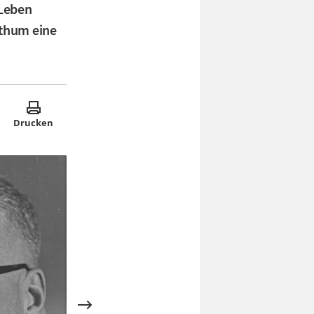
 Leben
sthum eine
Drucken