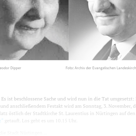
eodor Dipper
Foto: Archiv der Evangelischen Landeskirc
s ist beschlossene Sache und wird nun in die Tat umgesetzt:
 und anschließendem Festakt wird am Sonntag, 3. November, d
atz östlich der Stadtkirche St. Laurentius in Nürtingen auf d
z“
getauft. Los geht es um 10.15 Uhr.
ie Stadt Nürtingen ...