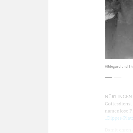
Hildegard und Th
NÜRTINGEN. E
Gottesdienst
namenlose Pl
„Dipper-Plat
Damit ehren d