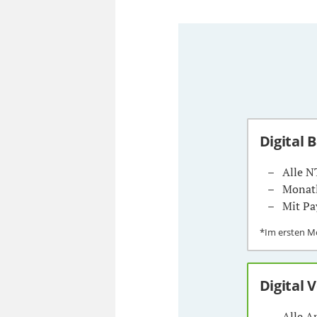
Digital 
Alle N
Monatl
Mit Pa
*Im ersten 
Digital 
Alle A