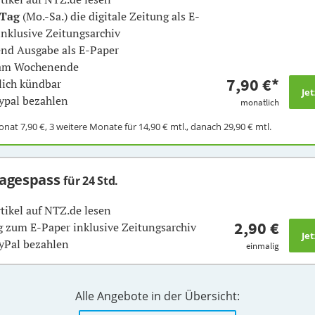
 Tag
(Mo.-Sa.) die digitale Zeitung als E-
inklusive Zeitungsarchiv
nd Ausgabe als E-Paper
 am Wochenende
7,90 €
*
ich kündbar
ypal bezahlen
monatlich
Monat
7,90 €
, 3 weitere Monate für
14,90 €
mtl., danach
29,90 €
mtl.
Tagespass
für 24 Std.
rtikel auf NTZ.de lesen
2,90 €
 zum E-Paper inklusive Zeitungsarchiv
yPal bezahlen
einmalig
Alle Angebote in der Übersicht: