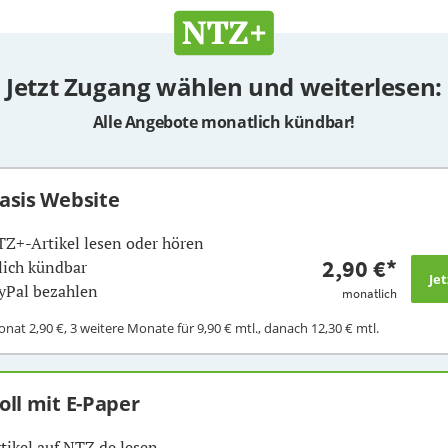
Jetzt Zugang wählen und weiterlesen:
Alle Angebote monatlich kündbar!
Basis Website
TZ+-Artikel lesen oder hören
2,90 €
*
ich kündbar
yPal bezahlen
monatlich
Monat
2,90 €
, 3 weitere Monate für
9,90 €
mtl., danach
12,30 €
mtl.
Voll mit E-Paper
rtikel auf NTZ.de lesen