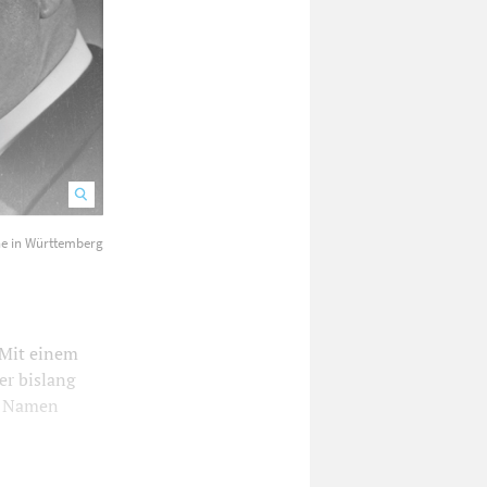
he in Württemberg
Hier wird sich künftig der Dipper-Platz befinden.
 Mit einem
er bislang
en Namen