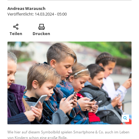
Andreas Warausch
Veröffentlicht:
14.03.2024 - 05:00
Teilen
Drucken
Wie hier auf diesem Symbolbild spielen Smartphone &
Wie hier auf diesem Symbolbild spielen Smartphone & Co. auch im Leben
Co. auch im Leben von Kindern schon eine große Rolle.
von Kindern schon eine große Rolle.