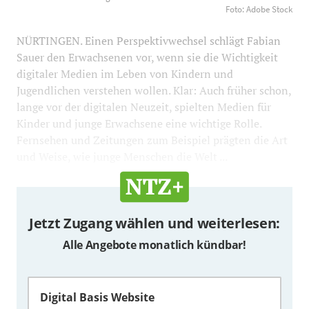
Foto: Adobe Stock
1200
800
Foto: Adobe Stock
NÜRTINGEN. Einen Perspektivwechsel schlägt Fabian
Sauer den Erwachsenen vor, wenn sie die Wichtigkeit
digitaler Medien im Leben von Kindern und
Jugendlichen verstehen wollen. Klar: Auch früher schon,
lange vor der digitalen Neuzeit, spielten Medien für
Kinder und junge Erwachsene eine wichtige Rolle.
Fernsehen und Zeitungen zum Beispiel prägten die Art
und Weise, wie junge Menschen die Welt ...
Jetzt Zugang wählen und weiterlesen:
Alle Angebote monatlich kündbar!
Digital Basis Website