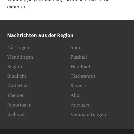
dahinter.
Nachrichten aus der Region
Nürtingen
Sport
Wendlingen
Fußball
Region
Handball
Blaulicht
Tischtennis
Wirtschaft
Service
Themen
Abo
Reportagen
Anzeigen
Weltweit
Veranstaltungen