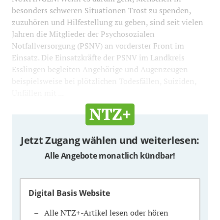
besonders schweren Situationen Trost zu spenden,
zuzuhören und Hilfestellung zu geben, sind seit vielen
Jahren die Mitglieder der Psychosozialen
Notfallversorgung (PSNV) an vorderster Front im
Einsatz. Die Einsatzkräfte der PSNV im Landkreis
Esslingen begleiten Angehörige und Augenzeugen
beispielsweise bei plötzlichen Todesfällen, Suiziden,
Unfällen mit ...
Jetzt Zugang wählen und weiterlesen:
Alle Angebote monatlich kündbar!
Digital Basis Website
Alle NTZ+-Artikel lesen oder hören