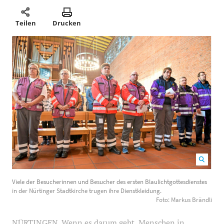
Teilen
Drucken
Viele der Besucherinnen und Besucher des ersten
Viele der Besucherinnen und Besucher des ersten Blaulichtgottesdienstes
Blaulichtgottesdienstes in der Nürtinger Stadtkirche
in der Nürtinger Stadtkirche trugen ihre Dienstkleidung.
trugen ihre Dienstkleidung. Foto: Markus Brändli
1200
Foto: Markus Brändli
800
NÜRTINGEN. Wenn es darum geht, Menschen in