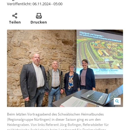
Veröffentlicht:
06.11.2024 - 05:00
Teilen
Drucken
Beim letzten Vortragsabend des Schwäbischen
Beim letzten Vortragsabend des Schwäbischen Heimatbundes
Heimatbundes (Regionalgruppe Nürtingen) in dieser
(Regionalgruppe Nürtingen) in dieser Saison ging es um den
Saison ging es um den Heidengraben. Von links
Heidengraben. Von links Referent Jörg Bofinger, Referatsleiter für
prähistorische Archäologie beim Landesamt für Denkmalpflege,