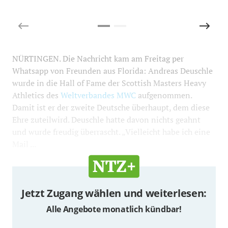
NÜRTINGEN. Die Nachricht kam am Freitag per
Whatsapp von Freunden aus Florida: Andreas Deuschle
wurde in die Hall of Fame der Scottish Masters Heavy
Athletics des
Weltverbandes MWC
aufgenommen.
Damit ist er der zweite Deutsche überhaupt, dem diese
Ehre zuteilwird. Deuschle hatte davon nichts geahnt
und wurde freudig überrascht. „Vielleicht habe ich eine
Mail ...
Jetzt Zugang wählen und weiterlesen:
Alle Angebote monatlich kündbar!