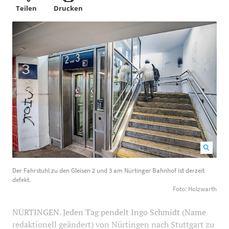
Teilen
Drucken
Der Fahrstuhl zu den Gleisen 2 und 3 am Nürtinger
Der Fahrstuhl zu den Gleisen 2 und 3 am Nürtinger Bahnhof ist derzeit
Bahnhof ist derzeit defekt. Foto: Holzwarth
700
449
defekt.
Foto: Holzwarth
NÜRTINGEN. Jeden Tag pendelt Ingo Schmidt (Name
redaktionell geändert) von Nürtingen nach Stuttgart zu