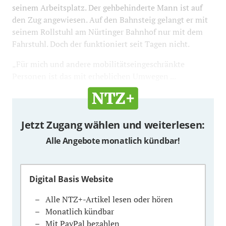
seinem Arbeitsplatz. Der gehbehinderte Mann ist auf
den Zug angewiesen. Auf den Bahnsteig gelangt er mit
seinem Rollstuhl am Nürtinger Bahnhof nur mit dem
Fahrstuhl. Doch der funktioniert seit Tagen nicht.
„Für mich und andere mobilitätseingeschränkte
Personen ist das mit erheblichen Umwegen ...
Jetzt Zugang wählen und weiterlesen:
Alle Angebote monatlich kündbar!
Digital Basis Website
Alle NTZ+-Artikel lesen oder hören
Monatlich kündbar
Mit PayPal bezahlen