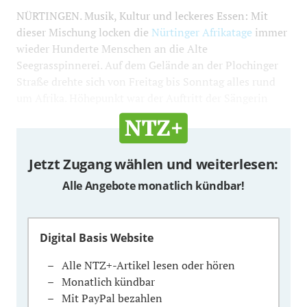
NÜRTINGEN. Musik, Kultur und leckeres Essen: Mit
dieser Mischung locken die
Nürtinger Afrikatage
immer
wieder Hunderte Menschen an die Alte
Seegrasspinnerei. Auf dem Gelände an der Plochinger
Straße drehte sich von Freitag bis Sonntag alles rund
um Afrika. Höhepunkt war der Auftritt der Sängerin
Jetzt Zugang wählen und weiterlesen:
Alle Angebote monatlich kündbar!
Digital Basis Website
Alle NTZ+-Artikel lesen oder hören
Monatlich kündbar
Mit PayPal bezahlen