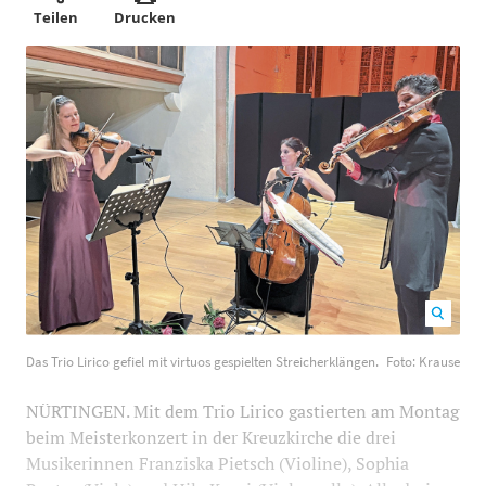
Teilen
Drucken
Das Trio Lirico gefiel mit virtuos gespielten
Das Trio Lirico gefiel mit virtuos gespielten Streicherklängen.
Foto: Krause
Streicherklängen. Foto: Krause
700
581
NÜRTINGEN. Mit dem Trio Lirico gastierten am Montag
beim Meisterkonzert in der Kreuzkirche die drei
Musikerinnen Franziska Pietsch (Violine), Sophia