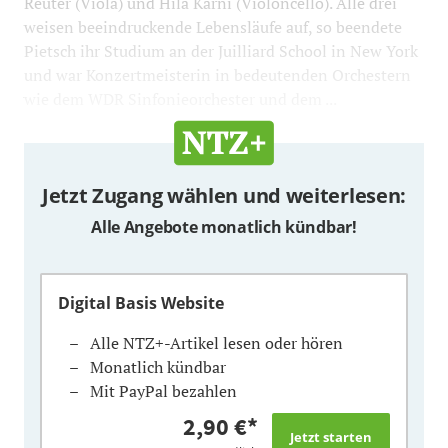
Reuter (Viola) und Hila Karni (Violoncello). Alle drei
weisen beeindruckende Lebensläufe auf, so beendete
Pietsch ihr Studium an der Juilliard School in New York
und war Konzertmeisterin in bedeutenden Orchestern
wie dem WDR Sinfonieorchester und dem ...
Jetzt Zugang wählen und weiterlesen:
Alle Angebote monatlich kündbar!
Digital Basis Website
Alle NTZ+-Artikel lesen oder hören
Monatlich kündbar
Mit PayPal bezahlen
2,90 €
*