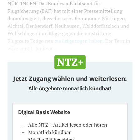
NÜRTINGEN. Das Bundesaufsichtsamt für
Flugsicherung (BAF) hat mit einer Pressemitteilung
darauf reagiert, dass die sechs Kommunen Nürtingen,
Aichtal, Denkendorf, Neuhausen, Walddorfhäslach und
Wolfschlugen ihre Klage gegen die umstrittene
Flugroute Tedgo neu
zurückgezogen haben
. Der Termin
wäre am 11. Juni vor ...
Jetzt Zugang wählen und weiterlesen:
Alle Angebote monatlich kündbar!
Digital Basis Website
Alle NTZ+-Artikel lesen oder hören
Monatlich kündbar
Mit PayPal bezahlen