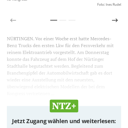
Foto: Ines Rudel
P
NÜRTINGEN. Vor einer Woche erst hatte Mercedes-
Benz Trucks den ersten Lkw für den Fernverkehr mit
reinem Elektroantrieb vorgestellt. Am Donnerstag
konnte das Fahrzeug auf dem Hof der Nürtinger
Stadthalle begutachtet werden. Begleitend zum
Branchengipfel der Automobilwirtschaft gab es dort
wieder eine Ausstellung mit den neuesten,
überwiegend elektrischen Modellen der bei dem
Kongress vertretenen ...
Jetzt Zugang wählen und weiterlesen: