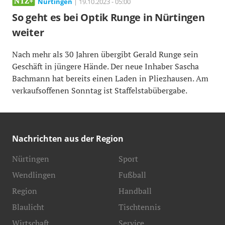
Nürtingen
| 19.10.2023 - 05:00
So geht es bei Optik Runge in Nürtingen
weiter
Nach mehr als 30 Jahren übergibt Gerald Runge sein
Geschäft in jüngere Hände. Der neue Inhaber Sascha
Bachmann hat bereits einen Laden in Pliezhausen. Am
verkaufsoffenen Sonntag ist Staffelstabübergabe.
Nachrichten aus der Region
Nürtingen
Sport
Wendlingen
Fußball
Region
Handball
Blaulicht
Tischtennis
Wirtschaft
Service