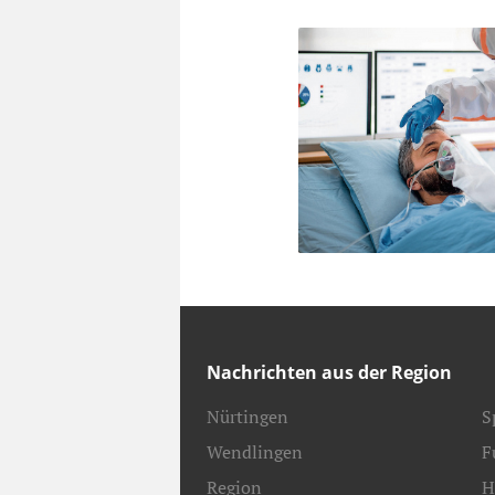
Nachrichten aus der Region
Nürtingen
S
Wendlingen
F
Region
H