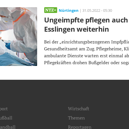
Nürtingen
| 31.05.2022 - 05:30
Ungeimpfte pflegen auch 
Esslingen weiterhin
Bei der „einrichtungsbezogenen Impfpflic
Gesundheitsamt am Zug. Pflegeheime, Kl
ambulante Dienste warten erst einmal a
Pflegekräften drohen Bußgelder oder soga
port
Wirtschaft
ußball
Themen
andball
Reportagen