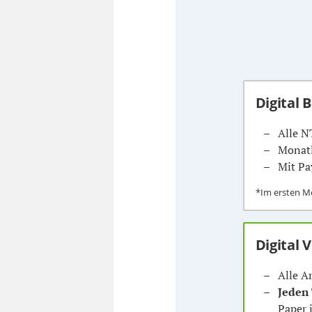
Digital 
Alle N
Monatl
Mit Pa
*Im ersten 
Digital 
Alle A
Jeden
Paper 