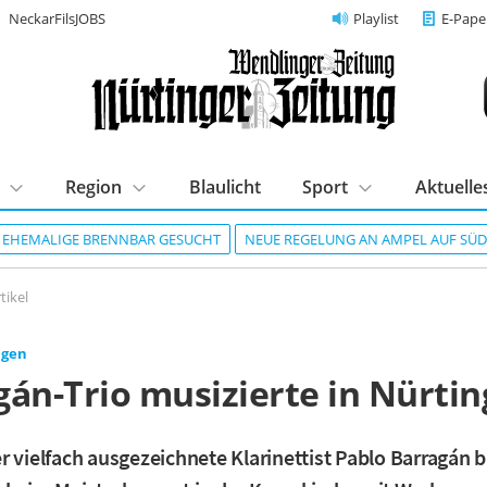
NeckarFilsJOBS
Playlist
E-Pape
Region
Blaulicht
Sport
Aktuelle
R EHEMALIGE BRENNBAR GESUCHT
NEUE REGELUNG AN AMPEL AUF SÜ
tikel
ngen
gán-Trio musizierte in Nürti
r vielfach ausgezeichnete Klarinettist Pablo Barragán br