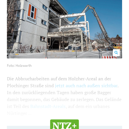
Foto: Holzwarth
700
616
Foto: Holzwarth
Die Abbrucharbeiten auf dem Holzher-Areal an der
Plochinger Straße sind
jetzt auch nach außen sichtbar
.
In den zurückliegenden Tagen haben große Bagger
damit begonnen, das Gebäude zu zerlegen. Das Gelände
ist Teil des
Bahnstadt-Areals
, auf dem ein urbanes
Nürtinger ...