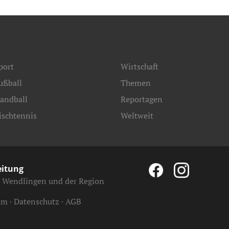
port
Wirtschaft
ußball
Themen
andball
Reportagen
ischtennis
Weltweit
eitung
, Wendlingen und der Region
um
Datenschutz
AGB