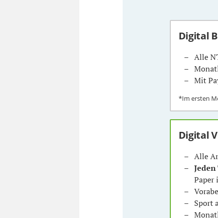
Digital 
Alle N
Monatl
Mit Pa
*Im ersten 
Digital 
Alle A
Jeden
Paper 
Vorabe
Sport
Monatl