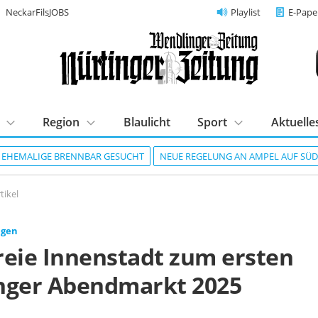
NeckarFilsJOBS
Playlist
E-Pape
Region
Blaulicht
Sport
Aktuelle
R EHEMALIGE BRENNBAR GESUCHT
NEUE REGELUNG AN AMPEL AUF SÜ
tikel
ngen
reie Innenstadt zum ersten
nger Abendmarkt 2025