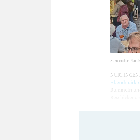
Zum ersten N
Zum ersten Nürti
1200
800
NÜRTINGEN. D
Abendmärkt
Bummeln und 
Beschicker an