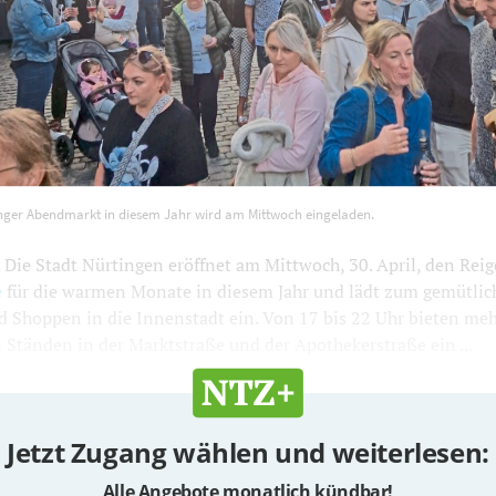
ürtinger Abendmarkt in diesem Jahr wird am Mittwoch eingela
nger Abendmarkt in diesem Jahr wird am Mittwoch eingeladen.
ie Stadt Nürtingen eröffnet am Mittwoch, 30. April, den Reig
e
für die warmen Monate in diesem Jahr und lädt zum gemütlic
Shoppen in die Innenstadt ein. Von 17 bis 22 Uhr bieten meh
 Ständen in der Marktstraße und der Apothekerstraße ein ...
Jetzt Zugang wählen und weiterlesen:
Alle Angebote monatlich kündbar!