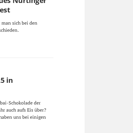
 des Nürtinger
est
 man sich bei den
schieden.
5 in
ubai-Schokolade der
hr auch aufs Eis über?
 haben uns bei einigen