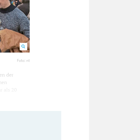
den. Foto: nt
Foto: nt
en der
hen
r als 20