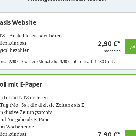
Basis Website
TZ+-Artikel lesen oder hören
2,90 €
*
ich kündbar
yPal bezahlen
monatlich
Monat
2,90 €
, 3 weitere Monate für
9,90 €
mtl., danach
12,30 €
mtl.
Voll mit E-Paper
rtikel auf NTZ.de lesen
 Tag
(Mo.-Sa.) die digitale Zeitung als E-
inklusive Zeitungsarchiv
nd Ausgabe als E-Paper
 am Wochenende
7,90 €
*
ich kündbar