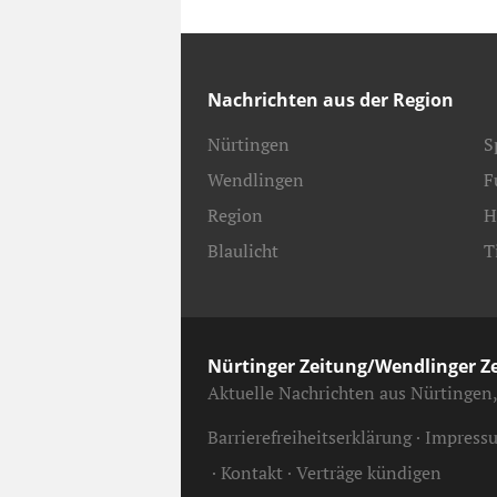
Nachrichten aus der Region
Nürtingen
S
Wendlingen
F
Region
H
Blaulicht
T
Nürtinger Zeitung/Wendlinger Z
Aktuelle Nachrichten aus Nürtingen
Barrierefreiheitserklärung
Impress
Kontakt
Verträge kündigen