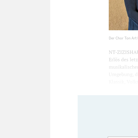
Der Chor Ton
Der Chor Ton Art
1200
800
NT-ZIZISHAUS
Erlös des let
musikalische
Umgebung, der
Klassik, Volk