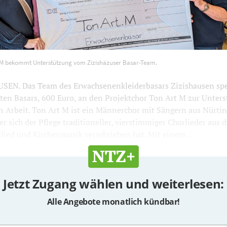
 Art M bekommt Unterstützung vom Zizishäzuser Basar-Team.
 M bekommt Unterstützung vom Zizishäzuser Basar-Team.
EN. Das Team des Erwachsenenkleiderbasars Zizishausen sp
zten Basars, 600 Euro, an den Projektchor Ton Art M zur Unter
n Arbeit. Ton Art M ist ein Männerchor mit Sängern aus Nürti
 sich der Pflege traditioneller, vierstimmiger Chorlieder aus 
slied und Kirchenmusik verschrieben hat. Mit einem ...
Jetzt Zugang wählen und weiterlesen:
Alle Angebote monatlich kündbar!