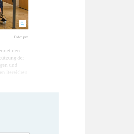
 Foto: pm
Foto: pm
endet den
stützung der
ngen und
den Bereichen