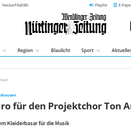
NeckarFilsJOBS
Playlist
E-Pape
Region
Blaulicht
Sport
Aktuelle
tikel
ishausen
uro für den Projektchor Ton A
em Kleiderbasar für die Musik