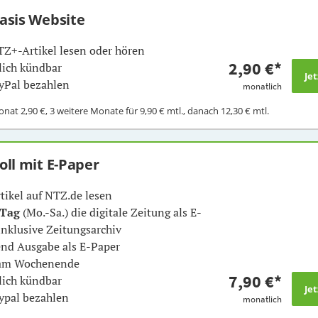
Basis Website
TZ+-Artikel lesen oder hören
2,90 €
*
ich kündbar
yPal bezahlen
monatlich
Monat
2,90 €
, 3 weitere Monate für
9,90 €
mtl., danach
12,30 €
mtl.
Voll mit E-Paper
rtikel auf NTZ.de lesen
 Tag
(Mo.-Sa.) die digitale Zeitung als E-
inklusive Zeitungsarchiv
nd Ausgabe als E-Paper
 am Wochenende
7,90 €
*
ich kündbar
ypal bezahlen
monatlich