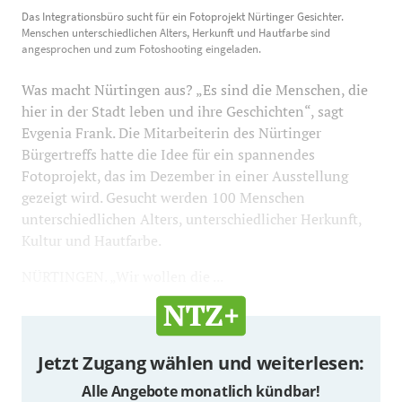
Das Integrationsbüro sucht für ein Fotoprojekt
Das Integrationsbüro sucht für ein Fotoprojekt Nürtinger Gesichter.
Nürtinger Gesichter. Menschen unterschiedlichen
Menschen unterschiedlichen Alters, Herkunft und Hautfarbe sind
Alters, Herkunft und Hautfarbe sind angesprochen und
angesprochen und zum Fotoshooting eingeladen.
zum Fotoshooting eingeladen.
646
700
Was macht Nürtingen aus? „Es sind die Menschen, die
hier in der Stadt leben und ihre Geschichten“, sagt
Evgenia Frank. Die Mitarbeiterin des Nürtinger
Bürgertreffs hatte die Idee für ein spannendes
Fotoprojekt, das im Dezember in einer Ausstellung
gezeigt wird. Gesucht werden 100 Menschen
unterschiedlichen Alters, unterschiedlicher Herkunft,
Kultur und Hautfarbe.
NÜRTINGEN. „Wir wollen die ...
Jetzt Zugang wählen und weiterlesen:
Alle Angebote monatlich kündbar!