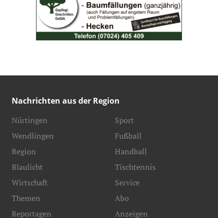
Nachrichten aus der Region
Nürtingen
Sport
Wendlingen
Fußball
Region
Handball
Blaulicht
Tischtennis
Wirtschaft
Service
Themen
Abo
Reportagen
Anzeigen