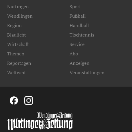
Nürtingen
Sport
Wendlingen
Fußball
Region
Handball
Blaulicht
Tischtennis
Wirtschaft
Service
Themen
Abo
Reportagen
Anzeigen
Weltweit
Veranstaltungen