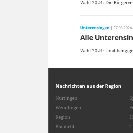
Wahl 2024: Die Bürgerve
Unterensingen
| 27.03.2024 
Alle Unterensi
Wahl 2024: Unabhängige 
Nachrichten aus der Region
Nürtingen
S
Wendlingen
F
Region
H
Blaulicht
T