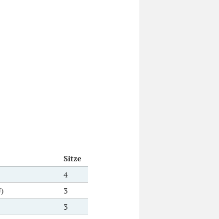
Sitze
4
)
3
3