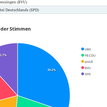
rensingen (BVU)
tei Deutschlands (SPD)
% der Stimmen
UBG
1.7%
FB.CDU
proUE
BVU
30.2%
SPD