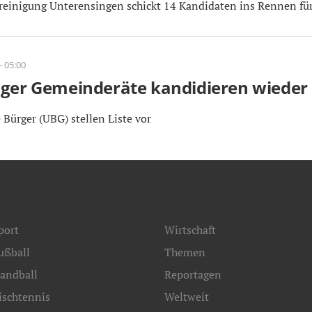
reinigung Unterensingen schickt 14 Kandidaten ins Rennen f
- 05:00
nger Gemeinderäte kandidieren wieder
Bürger (UBG) stellen Liste vor
port
Wirtschaft
ußball
Themen
andball
Reportagen
ischtennis
Weltweit