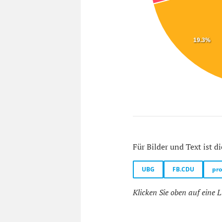
19.3%
Für Bilder und Text ist di
UBG
FB.CDU
pr
Klicken Sie oben auf eine L