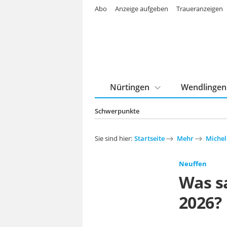
Abo
Anzeige aufgeben
Traueranzeigen
Nürtingen
Wendlingen
Schwerpunkte
Sie sind hier:
Startseite
Mehr
Michel
Neuffen
Was s
2026?