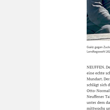
Gsälz gegen Z
Gsälz gegen Zucke
philsophiere
Landtagswahl 202
NEUFFEN. Der
eine echte s
Mundart. Der 
schlägt sich 
Otto-Normal-
Neuffener Ta
unter dem da
mittwochs um 