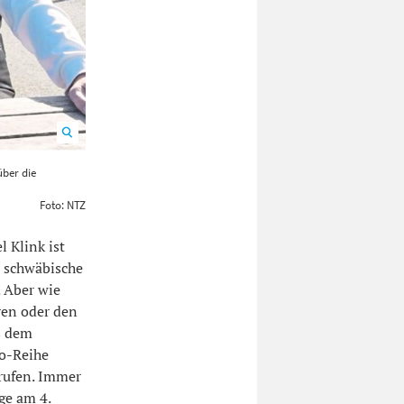
t LinkMichel
über die
Foto: NTZ
 Klink ist
r schwäbische
. Aber wie
ren oder den
s dem
eo-Reihe
erufen. Immer
ge am 4.