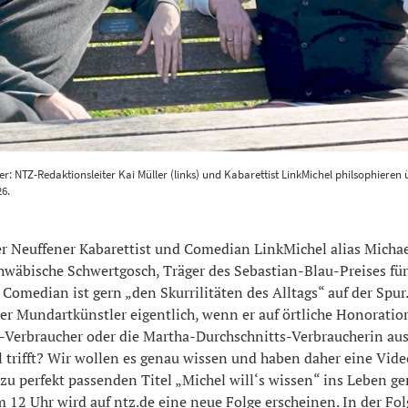
ucker: NTZ-Redaktionsleiter Kai Müller (links) und Kabarettis
r: NTZ-Redaktionsleiter Kai Müller (links) und Kabarettist LinkMichel philsophieren 
n über die Landtagswahl 2026. Foto: NTZ
1200
800
6.
 Neuffener Kabarettist und Comedian LinkMichel alias Michael
chwäbische Schwertgosch, Träger des Sebastian-Blau-Preises fü
Comedian ist gern „den Skurrilitäten des Alltags“ auf der Spur
der Mundartkünstler eigentlich, wenn er auf örtliche Honoratio
Verbraucher oder die Martha-Durchschnitts-Verbraucherin au
l trifft? Wir wollen es genau wissen und haben daher eine Vid
zu perfekt passenden Titel „Michel will‘s wissen“ ins Leben g
12 Uhr wird auf ntz.de eine neue Folge erscheinen. In der Fol