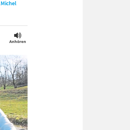
„
Michel
Anhören