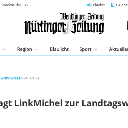
NeckarFilsJOBS
Playlist
E-Pape
Region
Blaulicht
Sport
Aktuelle
 will‘s wissen
Artikel
agt LinkMichel zur Landtags