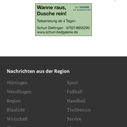
Nachrichten aus der Region
Nürtingen
Sport
Wendlingen
Fußball
Region
Handball
Blaulicht
Tischtennis
Wirtschaft
Service