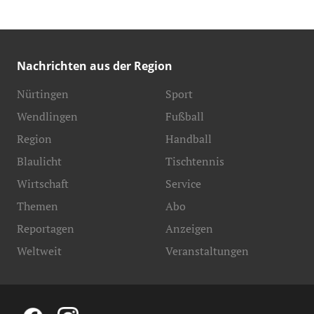
Nachrichten aus der Region
Nürtingen
Sport
Wendlingen
Fußball
Region
Handball
Blaulicht
Tischtennis
Wirtschaft
Service
Themen
Abo
Reportagen
Anzeigen
Weltweit
Veranstaltungen