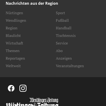
Nachrichten aus der Region
Nürtingen
Sport
Wendlingen
Fußball
Region
Handball
Blaulicht
Tischtennis
Wirtschaft
Service
Themen
Abo
Reportagen
Anzeigen
Weltweit
Veranstaltungen