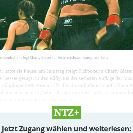
en Boxhandschuhe legt Charly Glaser für ihren nächsten Kampf 
oxhandschuhe legt Charly Glaser für ihren nächsten Kampf zur Seite.
00
800
hr hatte sie Pause, am Samstag steigt Kickboxerin Charly Glaser
r besser gesagt: in den Käfig. Bei der sechsten Auflage der M
 Göppinger EWS-Arena trifft die Linsenhofenerin auf Liliana A
h bin sehr, sehr fit, habe sehr gut trainiert“, geht Lokalmatado
 in den Kampf, der von ihr einiges ...
Jetzt Zugang wählen und weiterlesen: