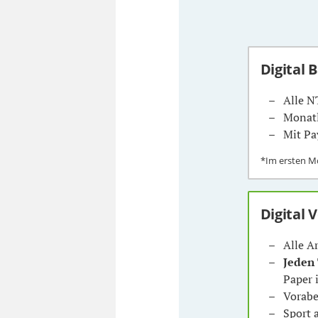
Digital 
Alle N
Monatl
Mit Pa
*Im ersten 
Digital 
Alle A
Jeden
Paper 
Vorabe
Sport