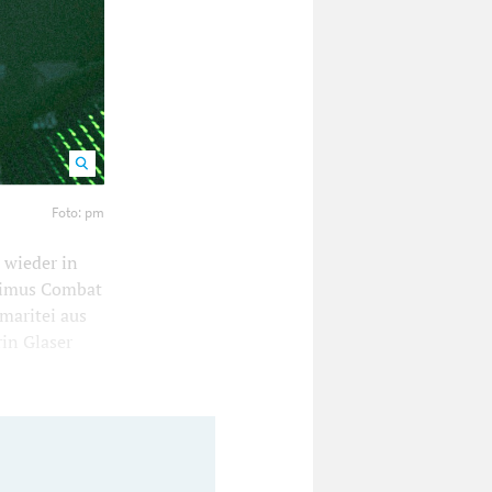
zur Seite.
Foto: pm
 wieder in
aximus Combat
maritei aus
rin Glaser