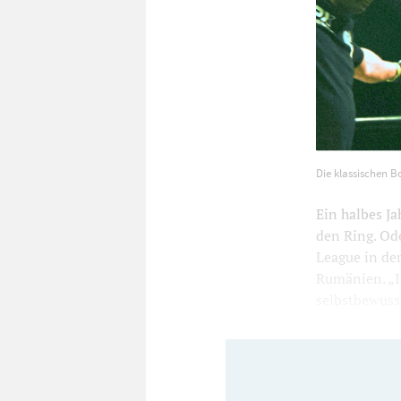
Die klassisch
Die klassischen B
Foto: pm
12
Ein halbes Ja
den Ring. Ode
League in der
Rumänien. „Ic
selbstbewusst