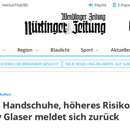
NeckarFilsJOBS
Playlist
E-Pape
Region
Blaulicht
Sport
Aktuelle
R EHEMALIGE BRENNBAR GESUCHT
NEUE REGELUNG AN AMPEL AUF SÜ
nhofen
e Handschuhe, höheres Risiko
 Glaser meldet sich zurück