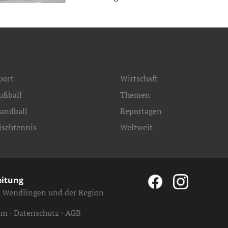
port
Wirtschaft
ußball
Themen
andball
Reportagen
ischtennis
Weltweit
eitung
, Wendlingen und der Region
um
Datenschutz
AGB