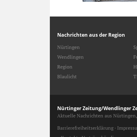
Nachrichten aus der Region
Nürtingen
S
Wendlingen
F
Region
H
Blaulicht
T
Nürtinger Zeitung/Wendlinger Z
Aktuelle Nachrichten aus Nürtingen
Barrierefreiheitserklärung
Impress