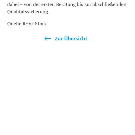
dabei – von der ersten Beratung bis zur abschließenden
Qualitätssicherung.
Quelle R+V/iStock
Zur Übersicht
Nachrichten aus der Region
Nürtingen
Sport
Wendlingen
Fußball
Region
Handball
Blaulicht
Tischtennis
Wirtschaft
Service
Themen
Abo