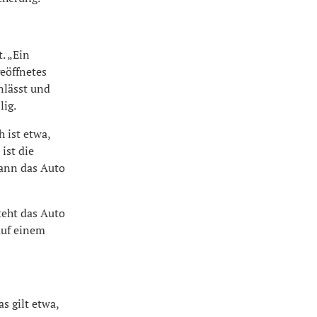
. „Ein
geöffnetes
nlässt und
lig.
h ist etwa,
ist die
kann das Auto
teht das Auto
auf einem
s gilt etwa,