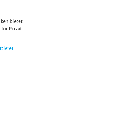
ken bietet
für Privat-
tlerer
Service