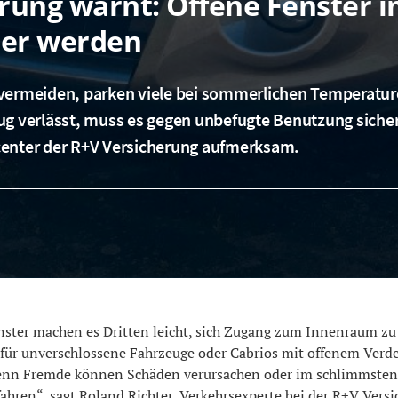
erung warnt: Offene Fenster 
uer werden
vermeiden, parken viele bei sommerlichen Temperatur
ug verlässt, muss es gegen unbefugte Benutzung sicher
center der R+V Versicherung aufmerksam.
nster machen es Dritten leicht, sich Zugang zum Innenraum zu 
 für unverschlossene Fahrzeuge oder Cabrios mit offenem Verdec
Denn Fremde können Schäden verursachen oder im schlimmsten
ahren“, sagt Roland Richter, Verkehrsexperte bei der R+V Versi