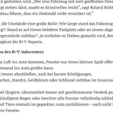
o gestohlen wird. „Wer sein Fahrzeug mit weit geöffneten Fen
gt stehen lässt, macht es Kriminellen leicht“, sagt Roland Rich
 dazu führen, dass ein Diebstahl nicht versichert ist.“
n die Umstände eine große Rolle: Wie lange stand das Fahrzeug
igt? Stand es auf einem belebten Parkplatz oder an einem abg
genstände sichtbar? „Je einfacher es Dieben gemacht wird, dest
ergänzt der R+V-Experte.
ps des R+V-Infocenters
as Luft ins Auto kommen, Fenster nur einen kleinen Spalt offe
iemand ins Auto greifen kann.
 immer abschließen, auch bei kurzen Erledigungen.
schen, Handys, Geldbörsen oder Schlüssel sichtbar im Innenra
bei längerer Abwesenheit besser mit geschlossenem Verdeck pa
kündigtem Regen oder Gewitter alle Fenster vollständig schlie
nd Tiere niemals im geparkten Auto zurücklassen – auch nicht b
em Fenster.