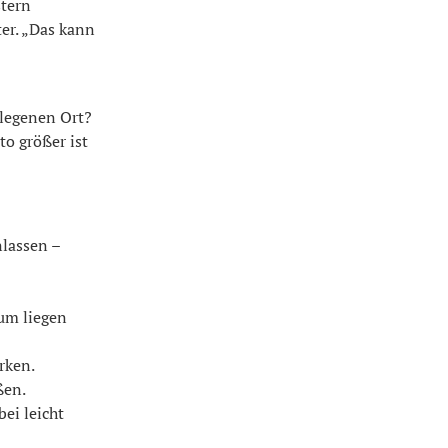
stern
ter. „Das kann
elegenen Ort?
o größer ist
nlassen –
um liegen
rken.
ßen.
ei leicht