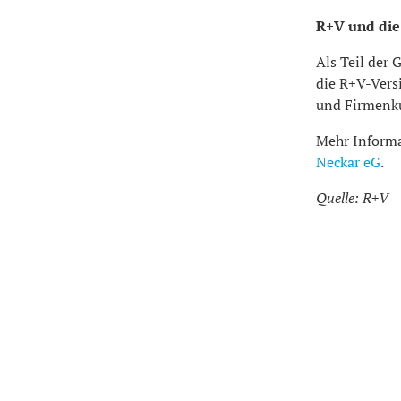
R+V und die
Als Teil der
die R+V-Vers
und Firmenk
Mehr Informa
Neckar eG
.
Quelle: R+V
Nachrichten aus der Region
Nürtingen
S