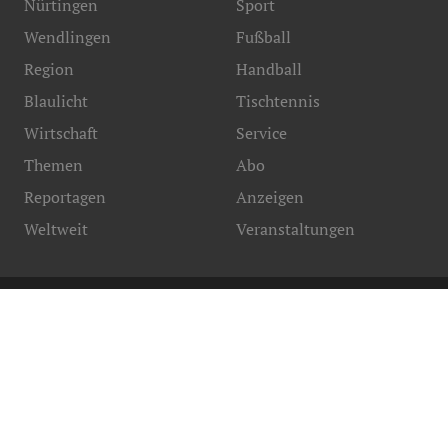
Nürtingen
Sport
Wendlingen
Fußball
Region
Handball
Blaulicht
Tischtennis
Wirtschaft
Service
Themen
Abo
Reportagen
Anzeigen
Weltweit
Veranstaltungen