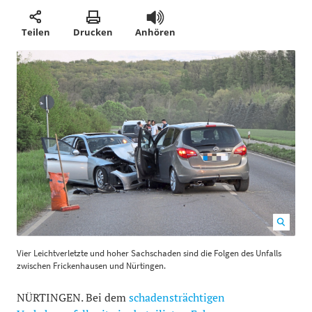
Teilen
Drucken
Anhören
Vier Leichtverletzte und hoher Sachschaden sind die
Vier Leichtverletzte und hoher Sachschaden sind die Folgen des Unfalls
Folgen des Unfalls zwischen Frickenhausen und
zwischen Frickenhausen und Nürtingen.
Nürtingen.
1200
800
NÜRTINGEN. Bei dem
schadensträchtigen