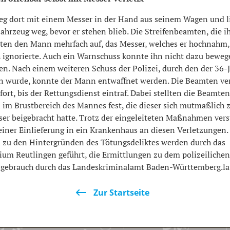
eg dort mit einem Messer in der Hand aus seinem Wagen und li
hrzeug weg, bevor er stehen blieb. Die Streifenbeamten, die i
rten den Mann mehrfach auf, das Messer, welches er hochnahm
h ignorierte. Auch ein Warnschuss konnte ihn nicht dazu beweg
sen. Nach einem weiteren Schuss der Polizei, durch den der 36-J
en wurde, konnte der Mann entwaffnet werden. Die Beamten ve
fort, bis der Rettungsdienst eintraf. Dabei stellten die Beamte
im Brustbereich des Mannes fest, die dieser sich mutmaßlich z
er beigebracht hatte. Trotz der eingeleiteten Maßnahmen vers
iner Einlieferung in ein Krankenhaus an diesen Verletzungen.
 zu den Hintergründen des Tötungsdeliktes werden durch das
dium Reutlingen geführt, die Ermittlungen zu dem polizeilichen
gebrauch durch das Landeskriminalamt Baden-Württemberg.la
Zur Startseite