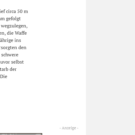
ef circa 50 m
hm gefolgt
, wegzulegen,
en, die Waffe
ährige ins
rsorgten den
n schwere
uvor selbst
tarb der
 Die