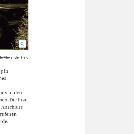
e/Alexander
.de/Alexander Hald
g in
nes
mts in den
ben. Die Frau
m Anschluss
erufenen
rde.