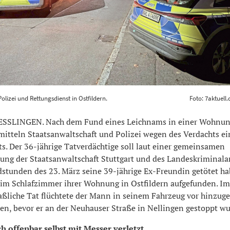
on Polizei und Rettungsdienst in Ostfildern. Foto: 7aktuell.d
olizei und Rettungsdienst in Ostfildern.
Foto: 7aktuell
00
SSLINGEN. Nach dem Fund eines Leichnams in einer Wohnun
mitteln Staatsanwaltschaft und Polizei wegen des Verdachts ei
s. Der 36-jährige Tatverdächtige soll laut einer gemeinsamen
lung der Staatsanwaltschaft Stuttgart und des Landeskriminala
stunden des 23. März seine 39-jährige Ex-Freundin getötet ha
 im Schlafzimmer ihrer Wohnung in Ostfildern aufgefunden. I
ßliche Tat flüchtete der Mann in seinem Fahrzeug vor hinzug
en, bevor er an der Neuhauser Straße in Nellingen gestoppt wu
h offenbar selbst mit Messer verletzt