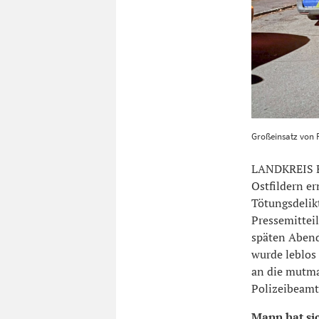
Großeinsatz v
Großeinsatz von P
Hald
1200
8
LANDKREIS E
Ostfildern er
Tötungsdelikt
Pressemittei
späten Abend
wurde leblos
an die mutma
Polizeibeamt
Mann hat sic