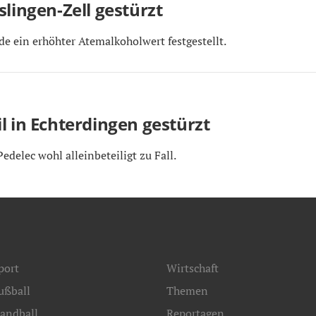
slingen-Zell gestürzt
e ein erhöhter Atemalkoholwert festgestellt.
l in Echterdingen gestürzt
edelec wohl alleinbeteiligt zu Fall.
port
Wirtschaft
ußball
Themen
andball
Reportagen