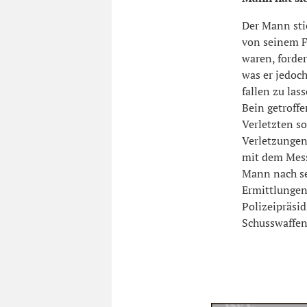
Der Mann sti
von seinem Fa
waren, forde
was er jedoc
fallen zu las
Bein getroff
Verletzten so
Verletzungen 
mit dem Mess
Mann nach se
Ermittlungen
Polizeipräsi
Schusswaffen