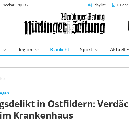
NeckarFilsJOBS
Playlist
E-Pape
Region
Blaulicht
Sport
Aktuelle
ikel
ingen
sdelikt in Ostfildern: Verdäc
t im Krankenhaus