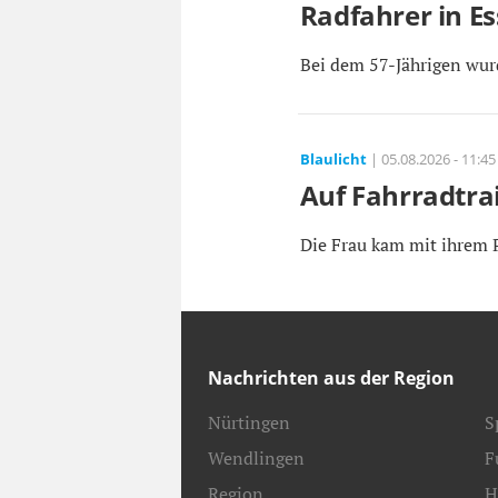
Radfahrer in Es
Bei dem 57-Jährigen wurd
Blaulicht
| 05.08.2026 - 11:45
Auf Fahrradtrai
Die Frau kam mit ihrem P
Nachrichten aus der Region
Nürtingen
S
Wendlingen
F
Region
H