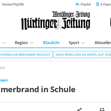
NeckarFilsJOBS
Playlist
E-Pape
Region
Blaulicht
Sport
Aktuelle
R EHEMALIGE BRENNBAR GESUCHT
NEUE REGELUNG AN AMPEL AUF SÜ
ikel
ingen
imerbrand in Schule