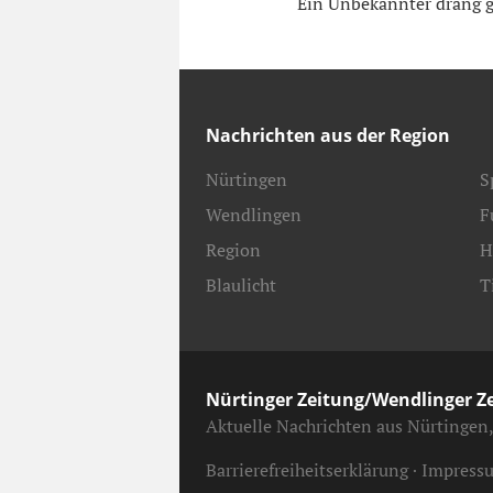
Ein Unbekannter drang g
Nachrichten aus der Region
Nürtingen
S
Wendlingen
F
Region
H
Blaulicht
T
Nürtinger Zeitung/Wendlinger Z
Aktuelle Nachrichten aus Nürtingen
Barrierefreiheitserklärung
Impress