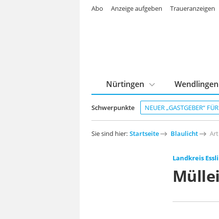
Abo
Anzeige aufgeben
Traueranzeigen
Nürtingen
Wendlingen
Schwerpunkte
NEUER „GASTGEBER“ FÜ
Sie sind hier:
Startseite
Blaulicht
Art
Landkreis Essl
Mülle