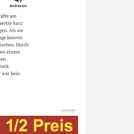
Anhören
äfte am
merkte kurz
en. Als sie
uge konnte
öschen. Durch
ben einem
ren
tark
 war kein