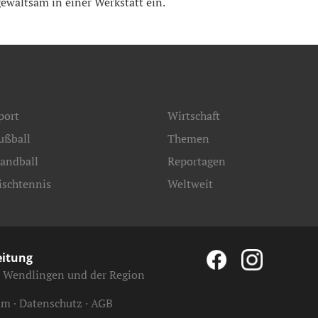
ewaltsam in einer Werkstatt ein.
port
Wirtschaft
ußball
Themen
andball
Reportagen
ischtennis
Weltweit
eitung
, Wendlingen und der Region
um
Datenschutz
AGB