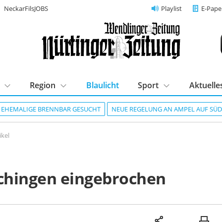
NeckarFilsJOBS
Playlist
E-Pape
Region
Blaulicht
Sport
Aktuelle
R EHEMALIGE BRENNBAR GESUCHT
NEUE REGELUNG AN AMPEL AUF SÜ
ikel
ochingen eingebrochen