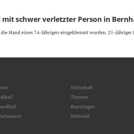
 mit schwer verletzter Person in Bern
 die Hand eines 74-Jährigen eingeklemmt worden. 21-jähriger 
port
Wirtschaft
ußball
Themen
andball
Reportagen
ischtennis
Weltweit