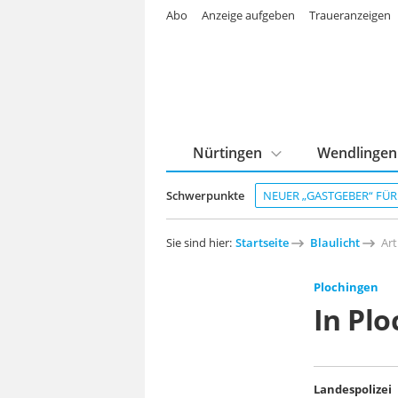
Abo
Anzeige aufgeben
Traueranzeigen
Nürtingen
Wendlingen
Schwerpunkte
NEUER „GASTGEBER“ FÜ
Sie sind hier:
Startseite
Blaulicht
Art
Plochingen
In Pl
Landespolizei