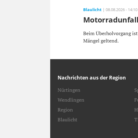
Blaulicht
| 08.08.2026 - 14:10
Motorradunfall
Beim Überholvorgang ist
Mängel geltend.
Nachrichten aus der Region
Nürtingen
S
Wendlingen
F
Region
H
Blaulicht
T