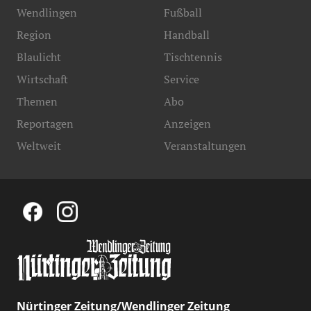
Wendlingen
Fußball
Region
Handball
Blaulicht
Tischtennis
Wirtschaft
Service
Themen
Abo
Reportagen
Anzeigen
Weltweit
Veranstaltungen
Nürtinger Zeitung/Wendlinger Zeitung