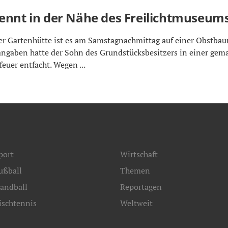
ennt in der Nähe des Freilichtmuseums
 Gartenhütte ist es am Samstagnachmittag auf einer Obstba
ngaben hatte der Sohn des Grundstücksbesitzers in einer gema
feuer entfacht. Wegen ...
port
Wirtschaft
ußball
Themen
andball
Reportagen
ischtennis
Weltweit