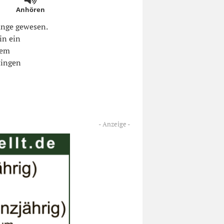
Anhören
ange gewesen.
in ein
gem
tingen