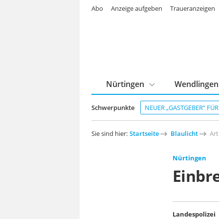
Abo
Anzeige aufgeben
Traueranzeigen
Nürtingen
Wendlingen
Schwerpunkte
NEUER „GASTGEBER“ FÜ
Sie sind hier:
Startseite
Blaulicht
Art
Nürtingen
Einbr
Landespolizei