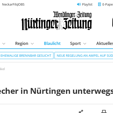
NeckarFilsJOBS
Playlist
E-Pape
Region
Blaulicht
Sport
Aktuelle
R EHEMALIGE BRENNBAR GESUCHT
NEUE REGELUNG AN AMPEL AUF SÜ
ikel
echer in Nürtingen unterweg