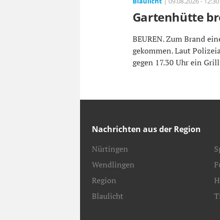
Blaulicht
| 09.08.2026 - 12:30
Gartenhütte br
BEUREN. Zum Brand einer
gekommen. Laut Polizeia
gegen 17.30 Uhr ein Grill
Nachrichten aus der Region
Nürtingen
S
Wendlingen
F
Region
H
Blaulicht
T