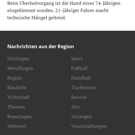
Beim Überholvorgang ist die Hand eines 74-Jährigen
eingeklemmt worden. 21-jähriger Fahrer macht
technische Mängel geltend.
Nachrichten aus der Region
Nürtingen
Sport
Wendlingen
Fußball
Region
Handball
Blaulicht
Tischtennis
Wirtschaft
Service
Themen
Abo
Reportagen
Anzeigen
Weltweit
Veranstaltungen