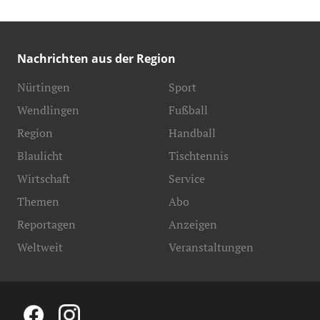
Nachrichten aus der Region
Nürtingen
Sport
Wendlingen
Fußball
Region
Handball
Blaulicht
Tischtennis
Wirtschaft
Service
Themen
Abo
Reportagen
Anzeigen
Weltweit
Veranstaltungen