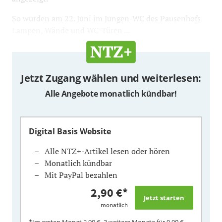
So wurden am 22. Juni im Jungen-WC des Pausenhofs
Lampen, Wände und WC-Türen ...
Jetzt Zugang wählen und weiterlesen:
Alle Angebote monatlich kündbar!
Digital Basis Website
Alle NTZ+-Artikel lesen oder hören
Monatlich kündbar
Mit PayPal bezahlen
2,90 €
*
monatlich
*Im ersten Monat
2,90 €
, 3 weitere Monate für
9,90 €