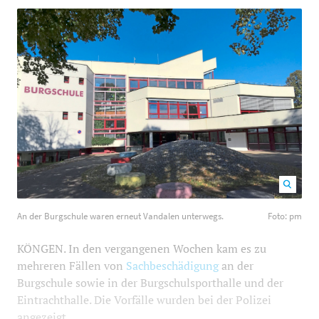
An der Burgschule waren erneut Vandalen unterwegs.
An der Burgschule waren erneut Vandalen unterwegs.
Foto: pm
Foto: pm
1200
800
KÖNGEN. In den vergangenen Wochen kam es zu
mehreren Fällen von
Sachbeschädigung
an der
Burgschule sowie in der Burgschulsporthalle und der
Eintrachthalle. Die Vorfälle wurden bei der Polizei
angezeigt.