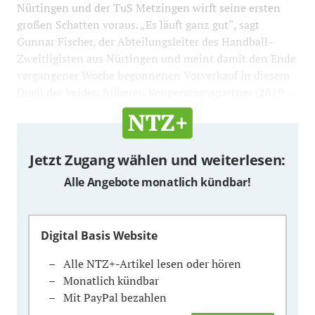
Nürtingen und der TuS Metzingen wirft seine ersten
großen Schatten voraus. „Es läuft ganz gut“, sagt
Gunnar Fischer, der Abteilungsleiter des Handball-
Zweitligisten aus Nürtingen und meint damit den Ende
vergangener Woche begonnenen Vorverkauf in diesem
Duell der beiden früheren Kooperationspartner (2019 ...
Jetzt Zugang wählen und weiterlesen:
Alle Angebote monatlich kündbar!
Digital Basis Website
Alle NTZ+-Artikel lesen oder hören
Monatlich kündbar
Mit PayPal bezahlen