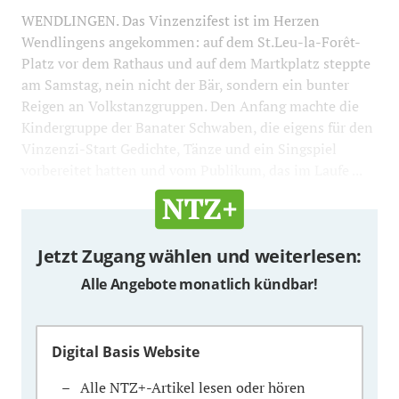
WENDLINGEN. Das Vinzenzifest ist im Herzen
Wendlingens angekommen: auf dem St.Leu-la-Forêt-
Platz vor dem Rathaus und auf dem Martkplatz steppte
am Samstag, nein nicht der Bär, sondern ein bunter
Reigen an Volkstanzgruppen. Den Anfang machte die
Kindergruppe der Banater Schwaben, die eigens für den
Vinzenzi-Start Gedichte, Tänze und ein Singspiel
vorbereitet hatten und vom Publikum, das im Laufe ...
Jetzt Zugang wählen und weiterlesen:
Alle Angebote monatlich kündbar!
Digital Basis Website
Alle NTZ+-Artikel lesen oder hören