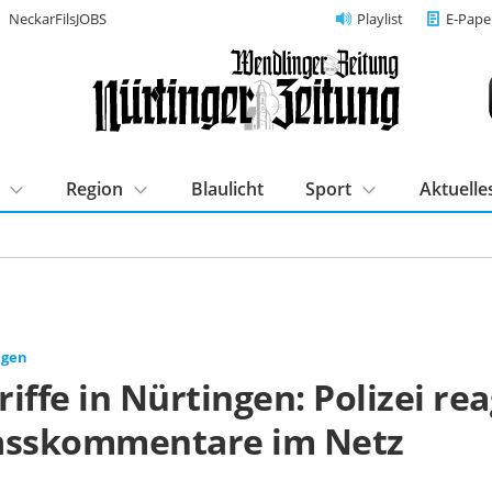
NeckarFilsJOBS
Playlist
E-Pape
Region
Blaulicht
Sport
Aktuelle
ngen
iffe in Nürtingen: Polizei rea
asskommentare im Netz