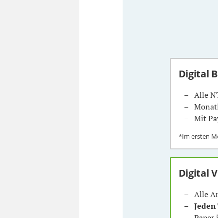
Digital 
Alle N
Monatl
Mit Pa
*Im ersten 
Digital 
Alle A
Jeden
Paper 