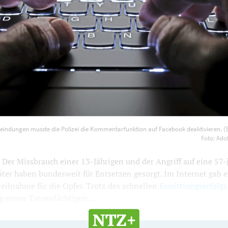
 Anfeindungen musste die Polizei die Kommentarfunktion auf
eindungen musste die Polizei die Kommentarfunktion auf Facebook deaktivieren. (
. (Symbolbild) Foto: AdobeStock/Sweeann
1200
800
Foto: Ad
er Missbrauch einer 13-Jährigen und der Angriff auf eine 57-j
ter haben bundesweit für Entsetzen gesorgt. Im Internet gab e
eilnahme für die Opfer. Trotz des schnellen
Ermittlungserfolgs
g einen Tatverdächtigen ...