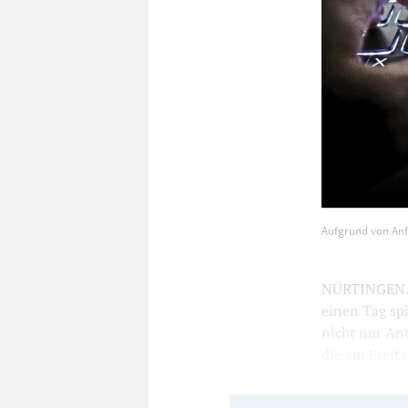
Aufgrund von
Aufgrund von Anf
deaktivieren
NÜRTINGEN. D
einen Tag spä
nicht nur Ant
die am Freita