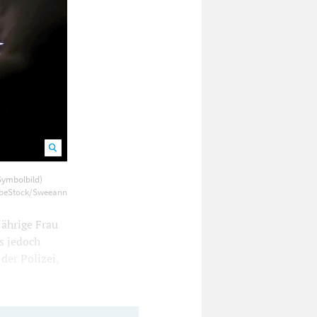
 Facebook
Symbolbild)
obeStock/Sweeann
ährige Frau
s jedoch
der Polizei,