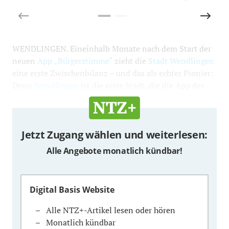
WENDLINGEN. Eineinhalb Monate nach dem Start der
neuen
App „Bürgerstimme“
zieht die
Stadt Wendlingen
eine erste Zwischenbilanz – und das als echter Pionier:
Denn
Wendlingen
ist die erste Stadt, die die App des
Jetzt Zugang wählen und weiterlesen:
Alle Angebote monatlich kündbar!
Digital Basis Website
Alle NTZ+-Artikel lesen oder hören
Monatlich kündbar