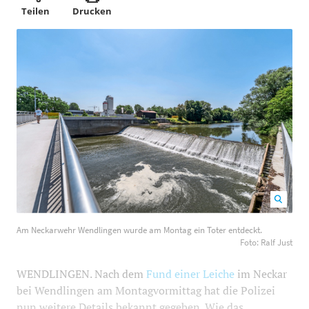
Teilen
Drucken
Am Neckarwehr Wendlingen wurde am Montag ein
Am Neckarwehr Wendlingen wurde am Montag ein Toter entdeckt.
Toter entdeckt. Foto: Ralf Just
1200
800
Foto: Ralf Just
WENDLINGEN. Nach dem
Fund einer Leiche
im Neckar
bei Wendlingen am Montagvormittag hat die Polizei
nun weitere Details bekannt gegeben. Wie das