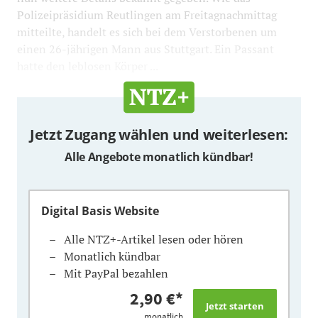
Polizeipräsidium Reutlingen am Freitagnachmittag
mitteilte, handelt es sich bei dem Verstorbenen um
einen 26-jährigen Mann aus Stuttgart. Ein Passant
hatte den leblosen Körper ...
Jetzt Zugang wählen und weiterlesen:
Alle Angebote monatlich kündbar!
Digital Basis Website
Alle NTZ+-Artikel lesen oder hören
Monatlich kündbar
Mit PayPal bezahlen
2,90 €
*
monatlich