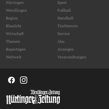
Nürtingen
Sport
Wendlingen
Fußball
Region
Handball
Blaulicht
Tischtennis
Wirtschaft
Service
Themen
Abo
Reportagen
Anzeigen
Weltweit
Veranstaltungen