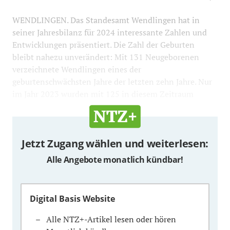
WENDLINGEN. Das Standesamt Wendlingen hat in
seiner Jahresbilanz für 2024 interessante Zahlen und
Entwicklungen präsentiert. Die Zahl der Geburten
bleibt nahezu unverändert: Mit 131 Neugeborenen
verzeichnete Wendlingen eines der
geburtenschwächsten Jahre der letzten zehn Jahre. Nur
im Jahr 2023 wurden mit 125 in diesem Zeitraum
Jetzt Zugang wählen und weiterlesen:
Alle Angebote monatlich kündbar!
Digital Basis Website
Alle NTZ+-Artikel lesen oder hören