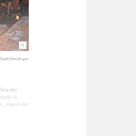
: Stadt Wendlingen
Unter der Federführung von Susanne Kern wurde der Abend der
fang des
btisch
im
um „Abend der