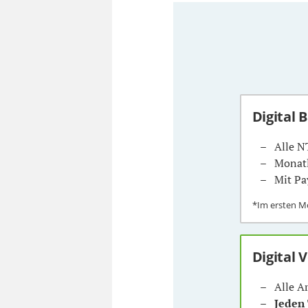
Digital 
Alle N
Monatl
Mit Pa
*Im ersten 
Digital 
Alle A
Jeden