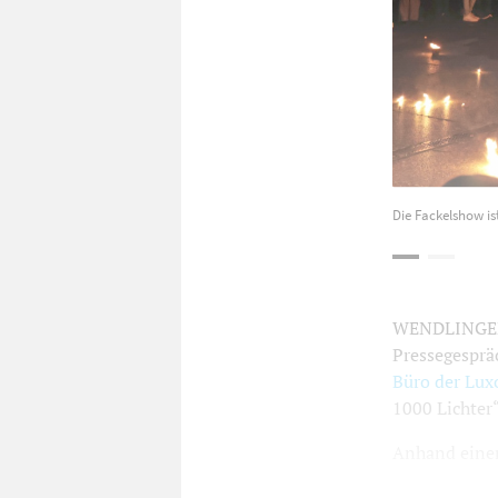
Die Fackelshow is
WENDLINGEN. 
Pressegespräc
Büro der Lux
1000 Lichter“
Anhand einer 