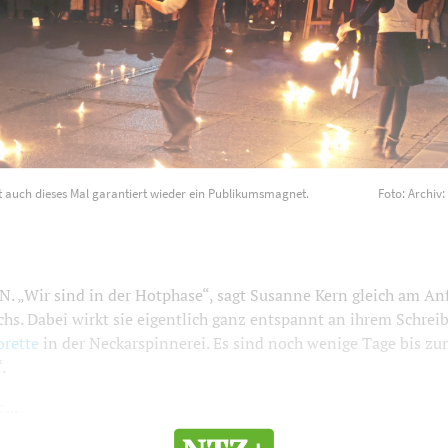
t auch dieses Mal garantiert wieder ein Publikumsmagnet.
Foto: Archiv
„Wir sind in der Hotphase“, sagt Susanne Kern gleich am An
hs. Dabei wirkt sie eigentlich ganz entspannt an ihrem Schrei
orette
in der Neckarspinnerei. Es sind noch wenige Tage bis z
.
...